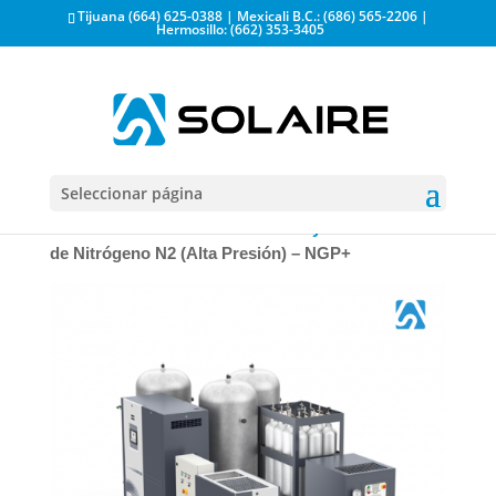
Tijuana (664) 625-0388 | Mexicali B.C.: (686) 565-2206 |
Hermosillo: (662) 353-3405
Seleccionar página
Inicio
/
Generadores de Gases N2 y O2
/ Generador
de Nitrógeno N2 (Alta Presión) – NGP+