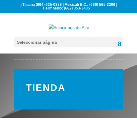
Tijuana (664) 625-0388 | Mexicali B.C.: (686) 565-2206 |
Hermosillo: (662) 353-3405
Seleccionar página
TIENDA